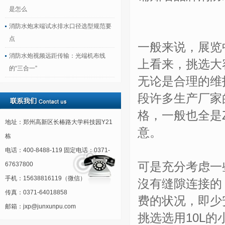
是怎么
消防水炮末端试水排水口径选型规范要
点
一般来说，展览
消防水炮视频远距传输：光端机布线
上看来，挑选大
的“三合一”
无论是合理的维
段许多生产厂家
格，一般也全是Z
地址：郑州高新区长椿路大学科技园Y21
意。
栋
电话：400-8488-119 固定电话：0371-
可是充分考虑一
67637800
手机：15638816119（微信）
沒有缝隙连接的
传真：0371-64018858
费的状况，即少
邮箱：jxp@junxunpu.com
挑选选用10L