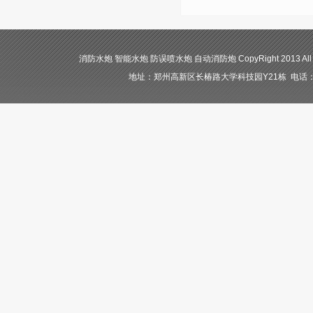
消防水炮 智能水炮 防误喷水炮 自动消防炮 CopyRight 2013 All
地址：郑州高新区长椿路大学科技园Y21栋 电话：400-84