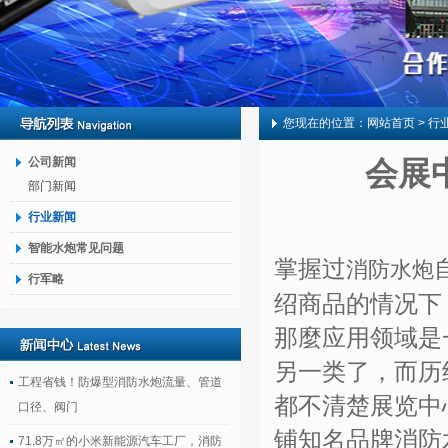
您现在的位置：
网站首页
> 行
公司新闻
会展
部门新闻
行业新闻
智能水炮常见问题
掌握过
消防水炮
行军略
绍商品的情况下
那麼应用领域是
另一类了，而历
工程省钱！防爆型消防水炮流量、管道
都不清楚展览中
口径、阀门
铺知名品牌消防
71.8万㎡的小米新能源汽车工厂，消防