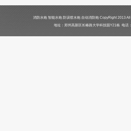
消防水炮 智能水炮 防误喷水炮 自动消防炮 CopyRight 2013 All
地址：郑州高新区长椿路大学科技园Y21栋 电话：400-84