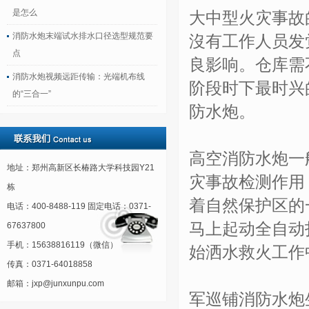
是怎么
大中型火灾事故
消防水炮末端试水排水口径选型规范要
沒有工作人员发
点
良影响。仓库需
消防水炮视频远距传输：光端机布线
阶段时下最时兴
的“三合一”
防水炮。
高空消防水炮一
地址：郑州高新区长椿路大学科技园Y21
灾事故检测作用
栋
着自然保护区的
电话：400-8488-119 固定电话：0371-
马上起动全自动
67637800
手机：15638816119（微信）
始洒水救火工作
传真：0371-64018858
邮箱：jxp@junxunpu.com
军巡铺消防水炮