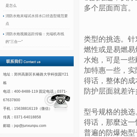
是怎么
多个层面而言。
消防水炮末端试水排水口径选型规范要
点
消防水炮视频远距传输：光端机布线
类型的挑选。针
的“三合一”
燃性或是易燃易
水炮，可是一些
加特惠一些，实
地址：郑州高新区长椿路大学科技园Y21
得话，整体的成
栋
防护层面就差许
电话：400-8488-119 固定电话：0371-
67637800
手机：15638816119（微信）
型号规格的挑选
传真：0371-64018858
得话，那麼这一
邮箱：jxp@junxunpu.com
普遍的防爆炮型号