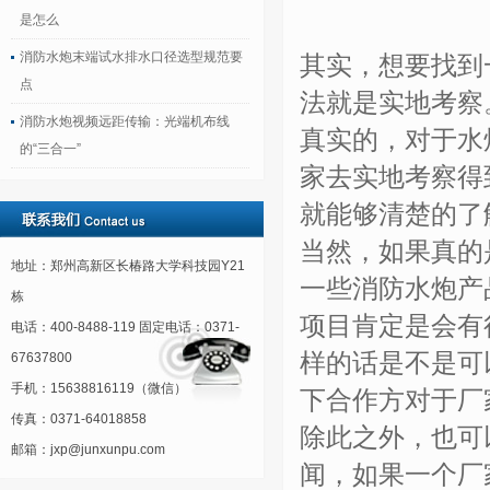
是怎么
消防水炮末端试水排水口径选型规范要
其实，想要找到
点
法就是实地考察
消防水炮视频远距传输：光端机布线
真实的，对于水
的“三合一”
家去实地考察得
就能够清楚的了
当然，如果真的
地址：郑州高新区长椿路大学科技园Y21
一些消防水炮产
栋
项目肯定是会有
电话：400-8488-119 固定电话：0371-
样的话是不是可
67637800
手机：15638816119（微信）
下合作方对于厂
传真：0371-64018858
除此之外，也可
邮箱：jxp@junxunpu.com
闻，如果一个厂