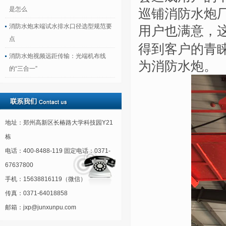
是怎么
巡铺消防水炮
消防水炮末端试水排水口径选型规范要
用户也满意，
点
得到客户的青
消防水炮视频远距传输：光端机布线
为消防水炮。
的“三合一”
地址：郑州高新区长椿路大学科技园Y21
栋
电话：400-8488-119 固定电话：0371-
67637800
手机：15638816119（微信）
传真：0371-64018858
邮箱：jxp@junxunpu.com