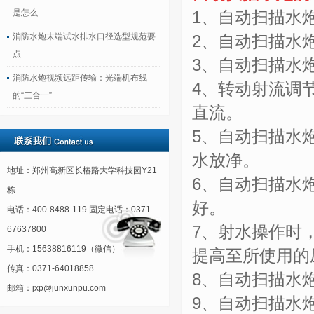
是怎么
1、自动扫描水
消防水炮末端试水排水口径选型规范要
2、自动扫描水
点
3、自动扫描水
消防水炮视频远距传输：光端机布线
4、转动射流调
的“三合一”
直流。
5、自动扫描水
水放净。
地址：郑州高新区长椿路大学科技园Y21
6、自动扫描水
栋
好。
电话：400-8488-119 固定电话：0371-
7、射水操作时
67637800
手机：15638816119（微信）
提高至所使用的
传真：0371-64018858
8、自动扫描水
邮箱：jxp@junxunpu.com
9、自动扫描水