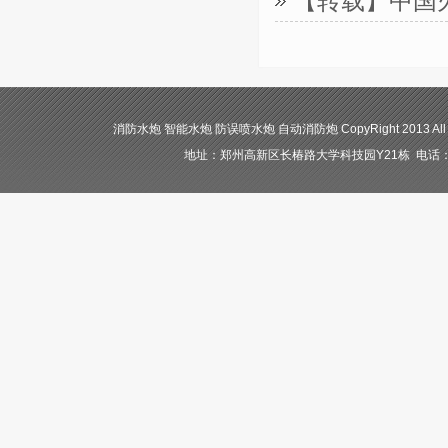
【转载】中国
消防水炮 智能水炮 防误喷水炮 自动消防炮 CopyRight 2013 All
地址：郑州高新区长椿路大学科技园Y21栋 电话：400-84