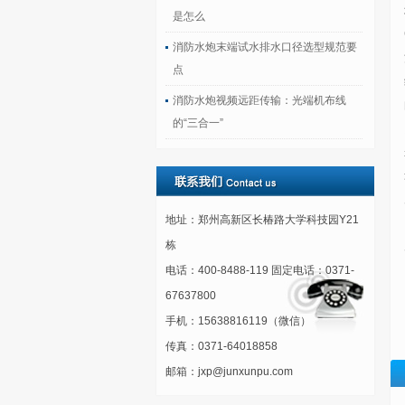
是怎么
消防水炮末端试水排水口径选型规范要
点
消防水炮视频远距传输：光端机布线
的“三合一”
地址：郑州高新区长椿路大学科技园Y21
栋
电话：400-8488-119 固定电话：0371-
67637800
手机：15638816119（微信）
传真：0371-64018858
邮箱：jxp@junxunpu.com