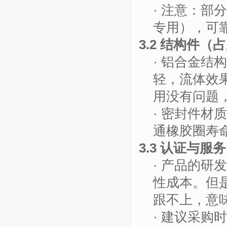
· 注意：
专用），可
3.2
结构件
（占
· 铝合金结构
轻，流体效
用没有问题
·
密封件材质
通橡胶圈寿
3.3 认证与
· 产品的
性成本。但
跟不上，意
· 建议采