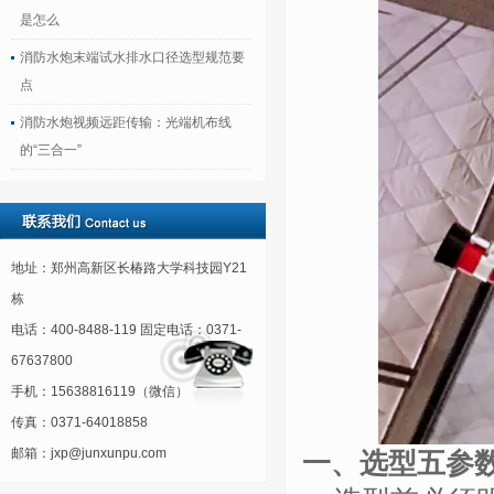
是怎么
消防水炮末端试水排水口径选型规范要
点
消防水炮视频远距传输：光端机布线
的“三合一”
地址：郑州高新区长椿路大学科技园Y21
栋
电话：400-8488-119 固定电话：0371-
67637800
手机：15638816119（微信）
传真：0371-64018858
邮箱：jxp@junxunpu.com
一、选型五参