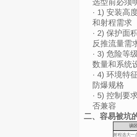
选型前必须
· 1) 安
和射程需求
· 2) 保
反推流量需
· 3) 危
数量和系统
· 4) 环
防爆规格
· 5) 控
否兼容
二、容易被坑
误
射程选大一