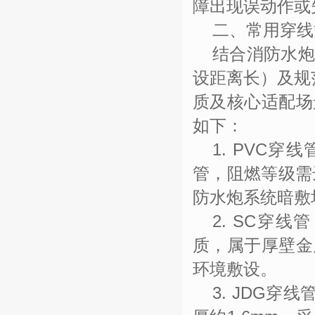
障出现误动作或
二、常用穿线
结合消防水
设距离长）及规
质及核心适配场
如下：
1. PVC
穿线
管，阻燃等级需
防水炮系统暗敷
2. SC
穿线管
质，属于厚壁金
环境敷设。
3. JDG
穿线