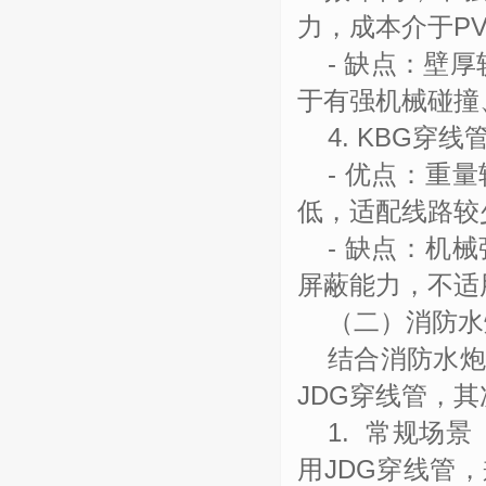
力，成本介于
P
-
缺点：壁厚
于有强机械碰撞
4. KBG
穿线
-
优点：重量
低，适配线路较
-
缺点：机械
屏蔽能力，不适
（二）消防水
结合消防水
JDG
穿线管，其
1.
常规场景
用
JDG
穿线管，