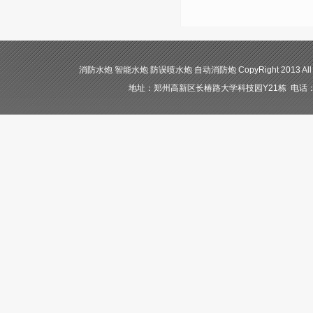
消防水炮 智能水炮 防误喷水炮 自动消防炮 CopyRight 2013 All
地址：郑州高新区长椿路大学科技园Y21栋 电话：400-84