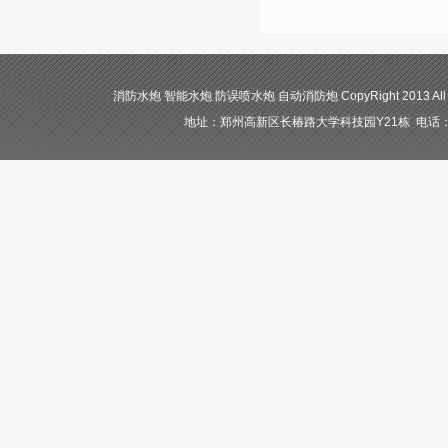
消防水炮 智能水炮 防误喷水炮 自动消防炮 CopyRight 2013 All
地址：郑州高新区长椿路大学科技园Y21栋 电话：400-84