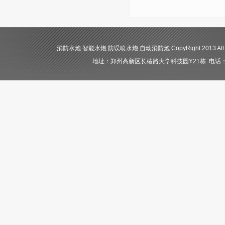
消防水炮 智能水炮 防误喷水炮 自动消防炮 CopyRight 2013 All
地址：郑州高新区长椿路大学科技园Y21栋 电话：400-84