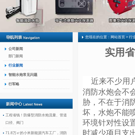
您现在的位置：
网站首页
> 行
公司新闻
实用省
部门新闻
行业新闻
智能水炮常见问题
近来不少用
行军略
消防水炮会不
胁，不在于消
坏，水炮不能
工程省钱！防爆型消防水炮流量、管道
环境针对性设
口径、阀门
时减少项目支
71.8万㎡的小米新能源汽车工厂，消防