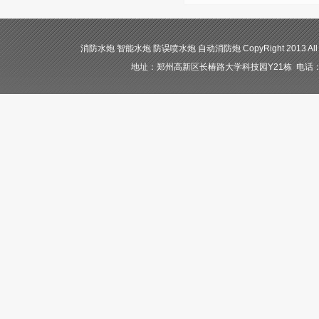
消防水炮 智能水炮 防误喷水炮 自动消防炮 CopyRight 2013 All
地址：郑州高新区长椿路大学科技园Y21栋 电话：400-84