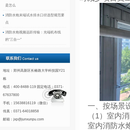
是怎么
消防水炮末端试水排水口径选型规范要
点
消防水炮视频远距传输：光端机布线
的“三合一”
地址：郑州高新区长椿路大学科技园Y21
栋
电话：400-8488-119 固定电话：0371-
67637800
手机：15638816119（微信）
一、按场景
传真：0371-64018858
（
1）室内
邮箱：jxp@junxunpu.com
室内消防水