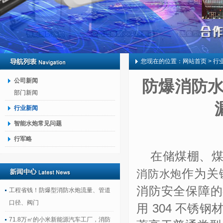
您现在的位置：
网站首页
> 行
公司新闻
防爆消防水
部门新闻
行业新闻
智能水炮常见问题
行军略
在储煤棚、
作为关
消防水炮
消防安全保障的
工程省钱！防爆型消防水炮流量、管道
口径、阀门
用
304
不锈钢
71.8万㎡的小米新能源汽车工厂，消防