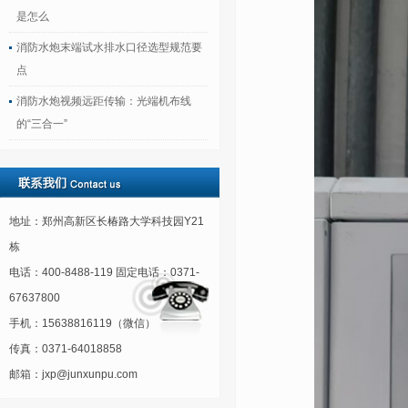
是怎么
消防水炮末端试水排水口径选型规范要
点
消防水炮视频远距传输：光端机布线
的“三合一”
地址：郑州高新区长椿路大学科技园Y21
栋
电话：400-8488-119 固定电话：0371-
67637800
手机：15638816119（微信）
传真：0371-64018858
邮箱：jxp@junxunpu.com