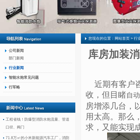
您现在的位置：
网站首页
> 行
公司新闻
库房加装消
部门新闻
行业新闻
智能水炮常见问题
近期有客户
行军略
收，但目睹
自动
房增添几台，
用
太高
。那么
工程省钱！防爆型消防水炮流量、管道
求，又能实现
口径、阀门
71.8万㎡的小米新能源汽车工厂，消防