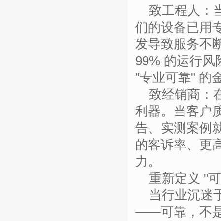
致工程
人
：
们的设备已用
发导致服务不
99%
的运行风
"
专业可靠
"
的
致经销商：
利器。当客户
告、实测案例
的客诉率、更
力。
重新
定义 "
可
当行业沉迷
——
可靠，不