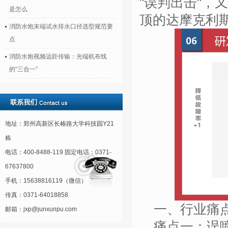
"
误判出击
"
，
是怎么
顶的达摩克利
消防水炮末端试水排水口径选型规范要
点
消防水炮视频远距传输：光端机布线
的“三合一”
地址：郑州高新区长椿路大学科技园Y21
栋
电话：400-8488-119 固定电话：0371-
67637800
手机：15638816119（微信）
传真：0371-64018858
一、行业痛
邮箱：jxp@junxunpu.com
痛点一：误