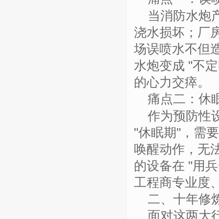
当消防水炮
浇水损坏；厂
场误喷水不但
水炮变成
"
不定
的心力交瘁。
痛点二：休
作为预防性
"
休眠期
"
，
需要
唤醒动作
，无
的设备在
"
用兵
工程商专业度
二、
十
年修
面对这两大