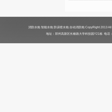
消防水炮 智能水炮 防误喷水炮 自动消防炮 CopyRight 2013 All
地址：郑州高新区长椿路大学科技园Y21栋 电话：400-84