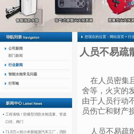
您现在的位置：
网站首页
> 行
公司新闻
人员不易疏
部门新闻
行业新闻
智能水炮常见问题
在人员密集
行军略
舍等，火灾的
由于人员行动
员伤亡和财产
工程省钱！防爆型消防水炮流量、管道
口径、阀门
人员不易疏
71.8万㎡的小米新能源汽车工厂，消防