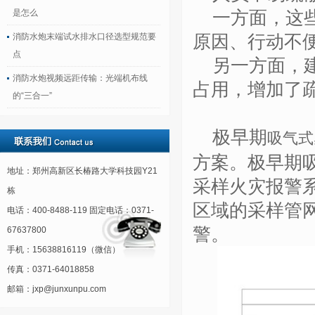
是怎么
一方面，这
消防水炮末端试水排水口径选型规范要
原因、行动不
点
另一方面，
消防水炮视频远距传输：光端机布线
占用，增加了
的“三合一”
极早期
吸气式
方案。极早期
地址：郑州高新区长椿路大学科技园Y21
采样火灾报警
栋
区域的采样管
电话：400-8488-119 固定电话：0371-
警
。
67637800
手机：15638816119（微信）
传真：0371-64018858
邮箱：jxp@junxunpu.com