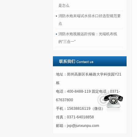
是怎么
消防水炮末端试水排水口径选型规范要
点
消防水炮视频远距传输：光端机布线
的“三合一”
地址：郑州高新区长椿路大学科技园Y21
栋
电话：400-8488-119 固定电话：0371-
67637800
手机：15638816119（微信）
传真：0371-64018858
邮箱：jxp@junxunpu.com