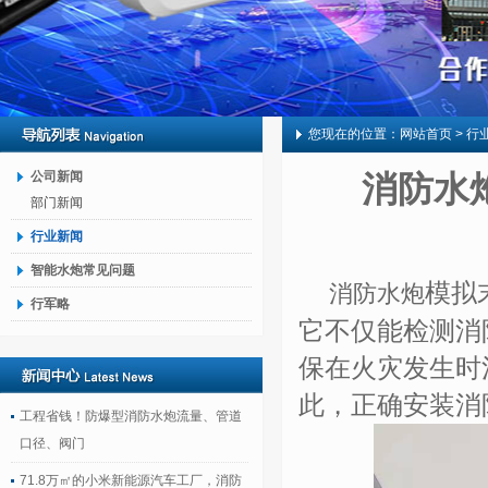
您现在的位置：
网站首页
> 行
公司新闻
消防水
部门新闻
行业新闻
智能水炮常见问题
模拟
消防水炮
行军略
它不仅
能
检测消
保在火灾发生时
此，正确安装消
工程省钱！防爆型消防水炮流量、管道
口径、阀门
71.8万㎡的小米新能源汽车工厂，消防