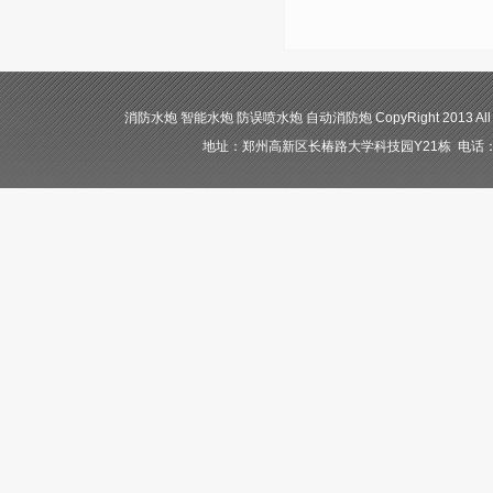
消防水炮 智能水炮 防误喷水炮 自动消防炮 CopyRight 2013 All
地址：郑州高新区长椿路大学科技园Y21栋 电话：400-84