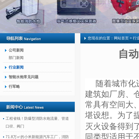
您现在的位置：
网站首页
> 行
公司新闻
自动
部门新闻
行业新闻
智能水炮常见问题
随着城市化
行军略
建筑如厂房、
常具有空间大
堪设想。为了
工程省钱！防爆型消防水炮流量、管道
灭火设备得到
口径、阀门
同类型适用于
71.8万㎡的小米新能源汽车工厂，消防