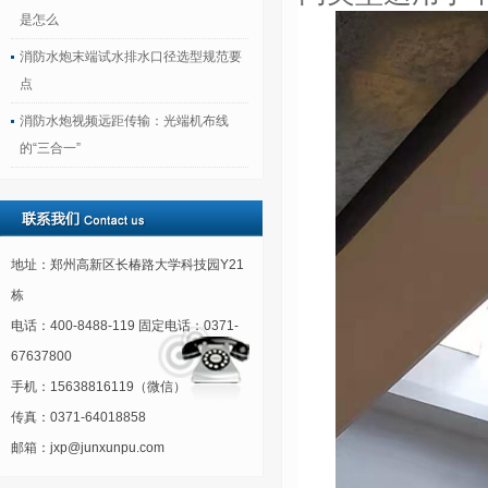
是怎么
消防水炮末端试水排水口径选型规范要
点
消防水炮视频远距传输：光端机布线
的“三合一”
地址：郑州高新区长椿路大学科技园Y21
栋
电话：400-8488-119 固定电话：0371-
67637800
手机：15638816119（微信）
传真：0371-64018858
邮箱：jxp@junxunpu.com