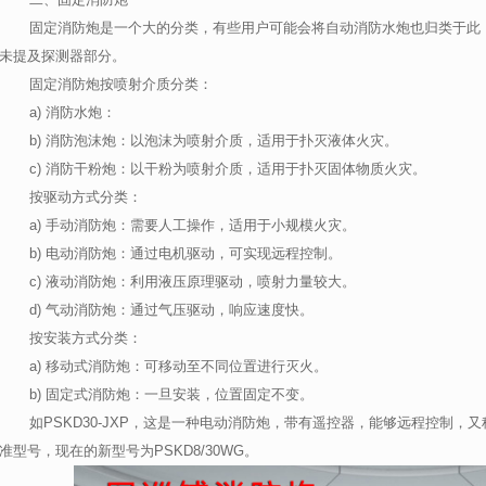
固定消防炮是一个大的分类，有些用户可能会将自动消防水炮也归类于此
未提及探测器部分。
固定消防炮按喷射介质分类：
a)
消防水炮：
b)
消防泡沫炮：以泡沫为喷射介质，适用于扑灭液体火灾。
c)
消防干粉炮：以干粉为喷射介质，适用于扑灭固体物质火灾。
按驱动方式分类：
a)
手动消防炮：需要人工操作，适用于小规模火灾。
b)
电动消防炮：通过电机驱动，可实现远程控制。
c)
液动消防炮：利用液压原理驱动，喷射力量较大。
d)
气动消防炮：通过气压驱动，响应速度快。
按安装方式分类：
a)
移动式消防炮：可移动至不同位置进行灭火。
b)
固定式消防炮：一旦安装，位置固定不变。
如
PSKD30-JXP
，这是一种电动消防炮，带有遥控器，能够远程控制，又
准型号，现在的新型号为
PSKD8/30WG
。