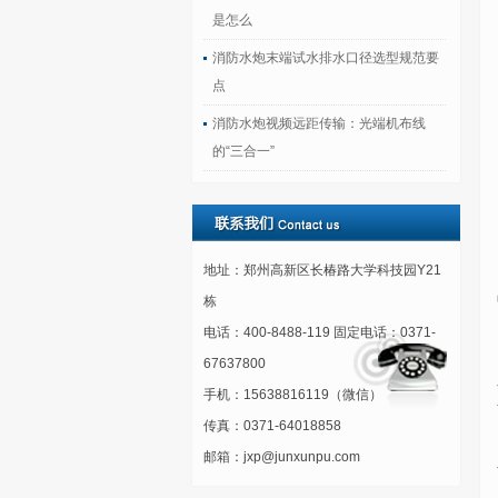
是怎么
消防水炮末端试水排水口径选型规范要
点
消防水炮视频远距传输：光端机布线
的“三合一”
地址：郑州高新区长椿路大学科技园Y21
栋
电话：400-8488-119 固定电话：0371-
67637800
手机：15638816119（微信）
传真：0371-64018858
邮箱：jxp@junxunpu.com