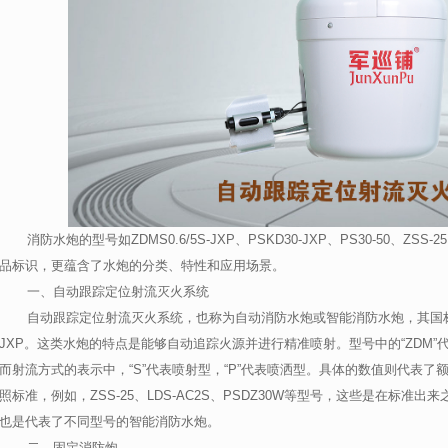
消防水炮的型号
如
ZDMS0.6/5S-JXP
、
PSKD30-JXP
、
PS30-50
、
ZSS-25
品标识，更蕴含了水炮的分类、特性和应用场景。
一、自动跟踪定位射流灭火系统
自动跟踪定位射流灭火系统，也称为自动消防水炮或智能消防水炮，其国
JXP
。这类水炮的特点是能够自动追踪火源并进行精准喷射。型号中的“
ZDM
”
而射流方式的表示中，“
S
”代表喷射型，“
P
”代表喷洒型。
具体的数值则代表了
照标准，
例如，
ZSS-25
、
LDS-AC2S
、
PSDZ30W
等型号，
这些是在标准出来
也是代表了不同型号的智能消防水炮。
二、固定消防炮