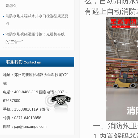
么，
自动消防水
是怎么
有遇上自动消防
消防水炮末端试水排水口径选型规范要
点
消防水炮视频远距传输：光端机布线
的“三合一”
地址：郑州高新区长椿路大学科技园Y21
栋
电话：400-8488-119 固定电话：0371-
67637800
手机：15638816119（微信）
传真：0371-64018858
一、消防炮卫
邮箱：jxp@junxunpu.com
1.
内置解码器