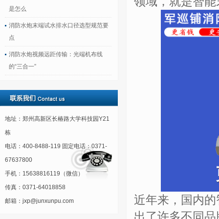
领域，就是智能
是怎么
消防水炮末端试水排水口径选型规范要
点
消防水炮视频远距传输：光端机布线
的“三合一”
地址：郑州高新区长椿路大学科技园Y21
栋
电话：400-8488-119 固定电话：0371-
67637800
手机：15638816119（微信）
传真：0371-64018858
近年来，国内的
邮箱：jxp@junxunpu.com
出了许多不同品