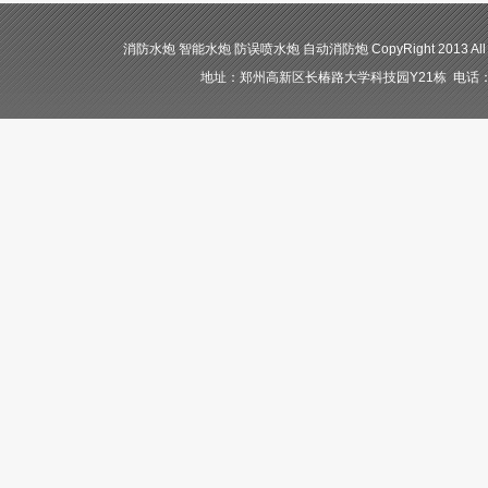
消防水炮 智能水炮 防误喷水炮 自动消防炮 CopyRight 2013 All
地址：郑州高新区长椿路大学科技园Y21栋 电话：400-84