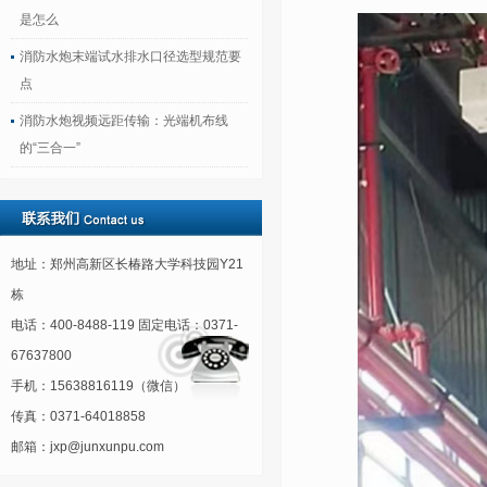
是怎么
消防水炮末端试水排水口径选型规范要
点
消防水炮视频远距传输：光端机布线
的“三合一”
地址：郑州高新区长椿路大学科技园Y21
栋
电话：400-8488-119 固定电话：0371-
67637800
手机：15638816119（微信）
传真：0371-64018858
邮箱：jxp@junxunpu.com