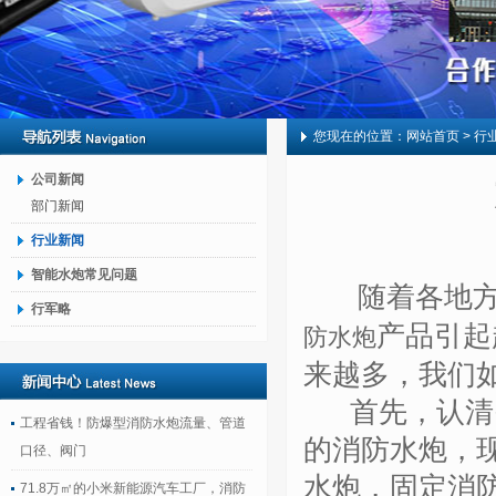
您现在的位置：
网站首页
> 行
公司新闻
部门新闻
行业新闻
智能水炮常见问题
随着各地方大
行军略
产品引起
防水炮
来越多，我们
首先，认清需
工程省钱！防爆型消防水炮流量、管道
的消防水炮，
口径、阀门
水炮，固定消
71.8万㎡的小米新能源汽车工厂，消防