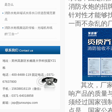
是怎么
消防水炮的招
消防水炮末端试水排水口径选型规范要
针对性才能够
点
一而不杂乱的
消防水炮视频远距传输：光端机布线
的“三合一”
地址：郑州高新区长椿路大学科技园Y21
栋
电话：400-8488-119 固定电话：0371-
67637800
其次，厂家生
手机：15638816119（微信）
响产品的质量
传真：0371-64018858
须经过国家强
邮箱：jxp@junxunpu.com
点是，国家公