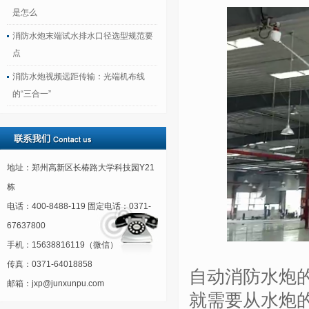
是怎么
消防水炮末端试水排水口径选型规范要
点
消防水炮视频远距传输：光端机布线
的“三合一”
地址：郑州高新区长椿路大学科技园Y21
栋
电话：400-8488-119 固定电话：0371-
67637800
手机：15638816119（微信）
传真：0371-64018858
自动消防水炮
邮箱：jxp@junxunpu.com
就需要从水炮