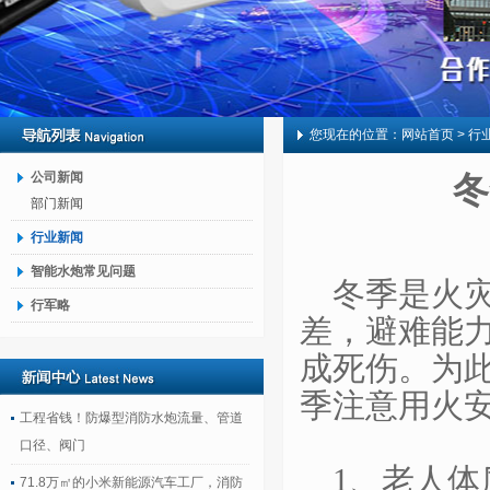
您现在的位置：
网站首页
> 行
公司新闻
冬
部门新闻
行业新闻
智能水炮常见问题
冬季是火
行军略
差，避难能
成死伤。为
季注意用火
工程省钱！防爆型消防水炮流量、管道
口径、阀门
1、老人
71.8万㎡的小米新能源汽车工厂，消防