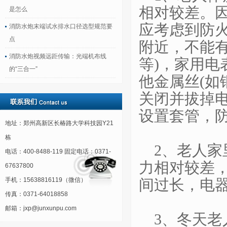
相对较差。
是怎么
应考虑到防
消防水炮末端试水排水口径选型规范要
点
附近，不能
消防水炮视频远距传输：光端机布线
等)，家用电
的“三合一”
他金属丝(如
关闭并拔掉
设置套管，
地址：郑州高新区长椿路大学科技园Y21
栋
2、老人
电话：400-8488-119 固定电话：0371-
力相对较差
67637800
手机：15638816119（微信）
间过长，电
传真：0371-64018858
邮箱：jxp@junxunpu.com
3、冬天