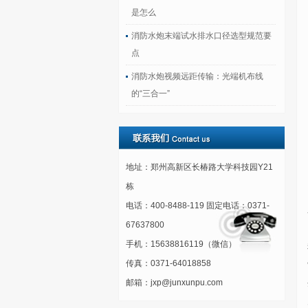
是怎么
消防水炮末端试水排水口径选型规范要
点
消防水炮视频远距传输：光端机布线
的“三合一”
地址：郑州高新区长椿路大学科技园Y21
栋
电话：400-8488-119 固定电话：0371-
67637800
手机：15638816119（微信）
传真：0371-64018858
邮箱：jxp@junxunpu.com