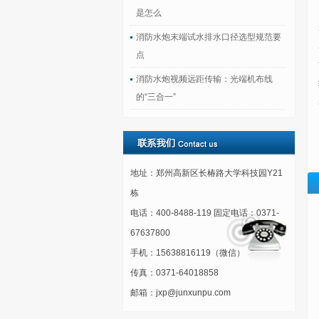
是怎么
消防水炮末端试水排水口径选型规范要
点
消防水炮视频远距传输：光端机布线
的“三合一”
地址：郑州高新区长椿路大学科技园Y21
栋
电话：400-8488-119 固定电话：0371-
67637800
手机：15638816119（微信）
传真：0371-64018858
邮箱：jxp@junxunpu.com