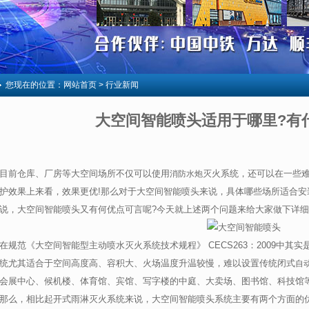
您现在的位置：
网站首页
> 行业新闻
大空间智能喷头适用于哪里?有
目前仓库、厂房等大空间场所不仅可以使用
灭火系统，还可以在一些
消防水炮
护效果上来看，效果更优!那么对于大空间智能喷头来说，具体哪些场所适合安
说，大空间智能喷头又有何优点可言呢?今天就上述两个问题来给大家做下详
在规范《大空间智能型主动喷水灭火系统技术规程》 CECS263：2009中
统尤其适合于空间高度高、容积大、火场温度升温较慢，难以设置传统闭式
自
会展中心、候机楼、体育馆、宾馆、写字楼的中庭、大卖场、图书馆、科技馆
那么，相比起开式雨淋灭火系统来说，大空间智能喷头系统主要有两个方面的