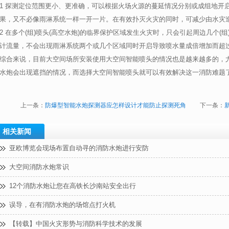
1 探测定位范围更小、更准确，可以根据火场火源的蔓延情况分别或成组地开
果，又不必像雨淋系统一样一开一片。在有效扑灭火灾的同时，可减少由水灾
2 在多个(组)喷头(高空水炮)的临界保护区域发生火灾时，只会引起周边几个(
计流量，不会出现雨淋系统两个或几个区域同时开启导致喷水量成倍增加而超
综合来说，目前大空间场所安装使用大空间智能喷头的情况也是越来越多的，
水炮会出现遮挡的情况，而选择大空间智能喷头就可以有效解决这一消防难题
上一条：
防爆型智能水炮探测器应怎样设计才能防止探测死角
下一条：
相关新闻
亚欧博览会现场布置自动寻的消防水炮进行安防
大空间消防水炮常识
12个消防水炮让您在高铁长沙南站安全出行
误导，在有消防水炮的场馆点打火机
【转载】中国火灾形势与消防科学技术的发展