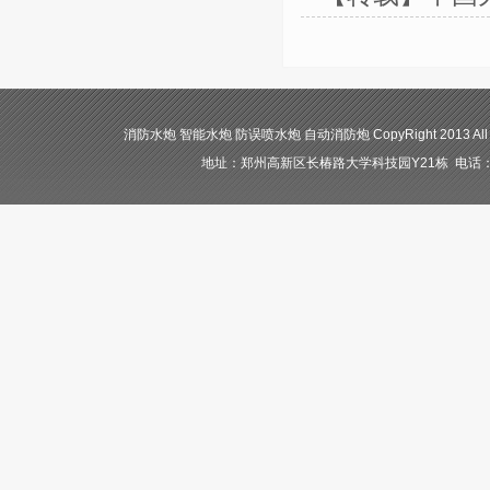
消防水炮 智能水炮 防误喷水炮 自动消防炮 CopyRight 2013 All
地址：郑州高新区长椿路大学科技园Y21栋 电话：400-84