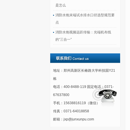
是怎么
消防水炮末端试水排水口径选型规范要
点
消防水炮视频远距传输：光端机布线
的“三合一”
地址：郑州高新区长椿路大学科技园Y21
栋
电话：400-8488-119 固定电话：0371-
67637800
手机：15638816119（微信）
传真：0371-64018858
邮箱：jxp@junxunpu.com