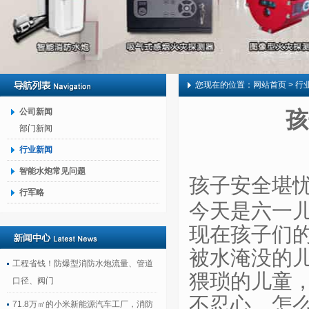
您现在的位置：
网站首页
> 行
公司新闻
孩
部门新闻
行业新闻
智能水炮常见问题
孩子安全堪
行军略
今天是六一
现在孩子们
被水淹没的
工程省钱！防爆型消防水炮流量、管道
猥琐的儿童
口径、阀门
不忍心，怎
71.8万㎡的小米新能源汽车工厂，消防