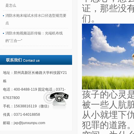
是怎么
证，那些没
消防水炮末端试水排水口径选型规范要
们。
点
消防水炮视频远距传输：光端机布线
的“三合一”
地址：郑州高新区长椿路大学科技园Y21
栋
电话：400-8488-119 固定电话：0371-
孩子的心灵
67637800
被一些人肮
手机：15638816119（微信）
从小就埋下
传真：0371-64018858
犯罪的道路
邮箱：jxp@junxunpu.com