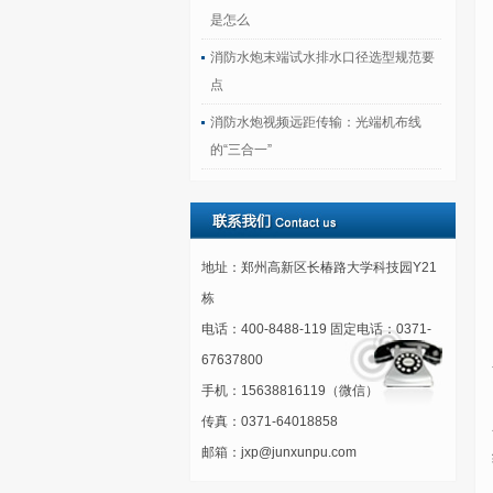
是怎么
消防水炮末端试水排水口径选型规范要
点
消防水炮视频远距传输：光端机布线
的“三合一”
地址：郑州高新区长椿路大学科技园Y21
栋
电话：400-8488-119 固定电话：0371-
67637800
手机：15638816119（微信）
传真：0371-64018858
邮箱：jxp@junxunpu.com