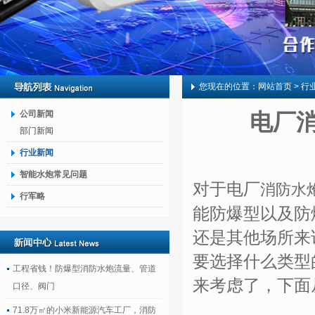
您现在的位置：
网站首页
> 行
公司新闻
电厂
部门新闻
行业新闻
智能水炮常见问题
对于电厂
消防水
行军略
能防爆型以及防
还是其他场所来
要选择什么类型
工程省钱！防爆型消防水炮流量、管道
来考虑了，下面
口径、阀门
71.8万㎡的小米新能源汽车工厂，消防