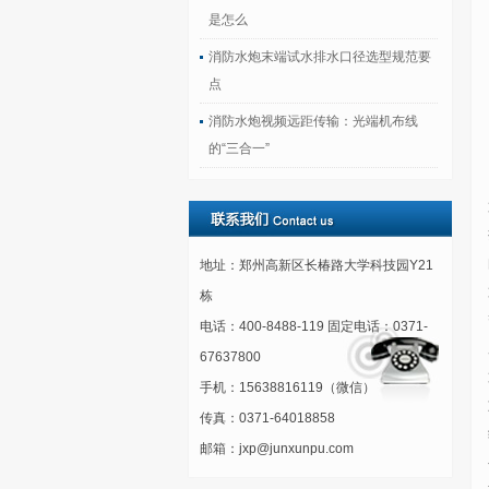
是怎么
消防水炮末端试水排水口径选型规范要
点
消防水炮视频远距传输：光端机布线
的“三合一”
地址：郑州高新区长椿路大学科技园Y21
栋
电话：400-8488-119 固定电话：0371-
67637800
手机：15638816119（微信）
传真：0371-64018858
邮箱：jxp@junxunpu.com