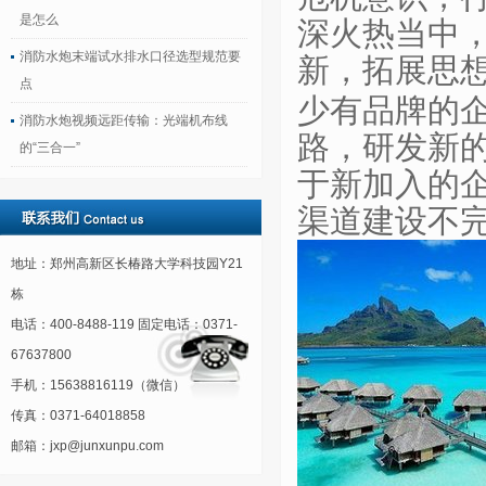
是怎么
深火热当中
消防水炮末端试水排水口径选型规范要
新，拓展思
点
少有品牌的
消防水炮视频远距传输：光端机布线
路，研发新
的“三合一”
于新加入的
渠道建设不
地址：郑州高新区长椿路大学科技园Y21
栋
电话：400-8488-119 固定电话：0371-
67637800
手机：15638816119（微信）
传真：0371-64018858
邮箱：jxp@junxunpu.com