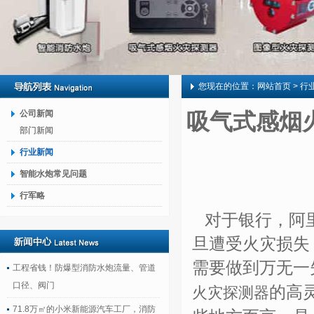
您现在的位置：
网站首页
> 行
公司新闻
吸气式感烟
部门新闻
行业新闻
智能水炮常见问题
行军略
对于银行，阿里
旦遭受火灾损失
需要做到万无一
工程省钱！防爆型消防水炮流量、管道
口径、阀门
的高
火灾探测器
71.8万㎡的小米新能源汽车工厂，消防