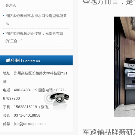
些地方而言，是
是怎么
消防水炮末端试水排水口径选型规范要
点
消防水炮视频远距传输：光端机布线
的“三合一”
地址：郑州高新区长椿路大学科技园Y21
栋
电话：400-8488-119 固定电话：0371-
67637800
手机：15638816119（微信）
传真：0371-64018858
邮箱：jxp@junxunpu.com
军巡铺品牌新研