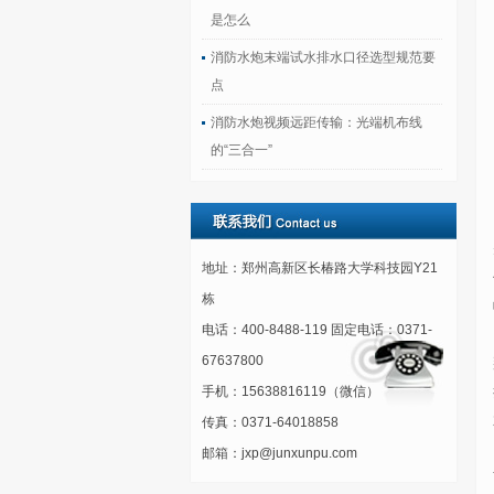
是怎么
消防水炮末端试水排水口径选型规范要
点
消防水炮视频远距传输：光端机布线
的“三合一”
地址：郑州高新区长椿路大学科技园Y21
栋
电话：400-8488-119 固定电话：0371-
67637800
手机：15638816119（微信）
传真：0371-64018858
邮箱：jxp@junxunpu.com