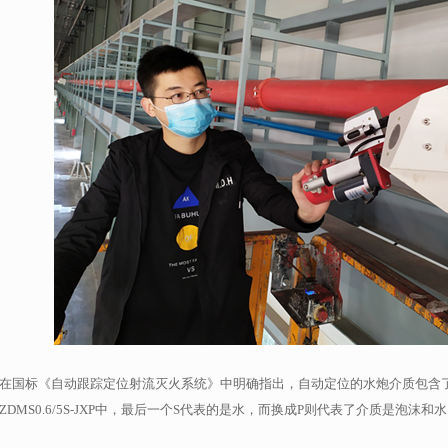
在国标《自动跟踪定位射流灭火系统》中明确指出，自动定位的水炮介质包含
ZDMS0.6/5S-JXP中，最后一个S代表的是水，而换成P则代表了介质是泡沫和