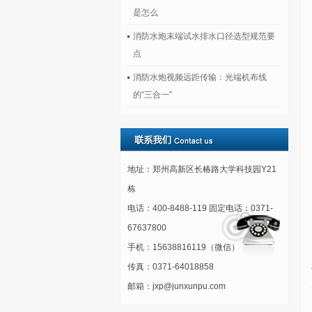
是怎么
消防水炮末端试水排水口径选型规范要
点
消防水炮视频远距传输：光端机布线
的“三合一”
地址：郑州高新区长椿路大学科技园Y21
栋
电话：400-8488-119 固定电话：0371-
67637800
手机：15638816119（微信）
传真：0371-64018858
邮箱：jxp@junxunpu.com