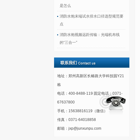
是怎么
消防水炮末端试水排水口径选型规范要
点
消防水炮视频远距传输：光端机布线
的“三合一”
地址：郑州高新区长椿路大学科技园Y21
栋
电话：400-8488-119 固定电话：0371-
67637800
手机：15638816119（微信）
传真：0371-64018858
邮箱：jxp@junxunpu.com