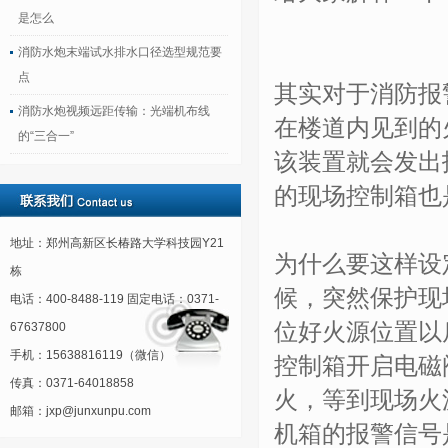
是怎么
消防水炮末端试水排水口径选型规范要
点
其实对于消防报
消防水炮视频远距传输：光端机布线
在楼道内见到的
的“三合一”
该装置就会发出
的现场控制箱也
地址：郑州高新区长椿路大学科技园Y21
为什么要这样设
栋
候，突然保护现
电话：400-8488-119 固定电话：0371-
位好火源位置以
67637800
手机：15638816119（微信）
控制箱开启电磁
传真：0371-64018858
火，等到现场火
邮箱：jxp@junxunpu.com
机箱的报警信号