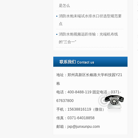
是怎么
消防水炮末端试水排水口径选型规范要
点
消防水炮视频远距传输：光端机布线
的“三合一”
地址：郑州高新区长椿路大学科技园Y21
栋
电话：400-8488-119 固定电话：0371-
67637800
手机：15638816119（微信）
传真：0371-64018858
邮箱：jxp@junxunpu.com