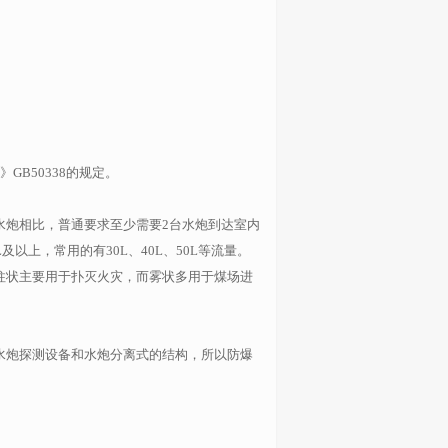
B50338的规定。
水炮相比，普通要求至少需要2台水炮到达室内
以上，常用的有30L、40L、50L等流量。
柱状主要用于扑灭火灾，而雾状多用于煤场进
水炮探测设备和水炮分离式的结构，所以防爆