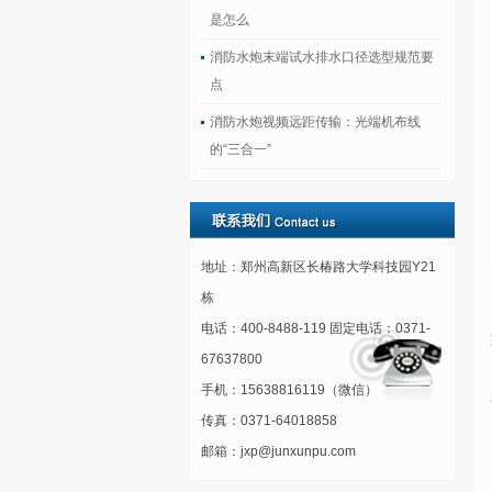
是怎么
消防水炮末端试水排水口径选型规范要
点
消防水炮视频远距传输：光端机布线
的“三合一”
地址：郑州高新区长椿路大学科技园Y21
栋
电话：400-8488-119 固定电话：0371-
67637800
手机：15638816119（微信）
传真：0371-64018858
邮箱：jxp@junxunpu.com