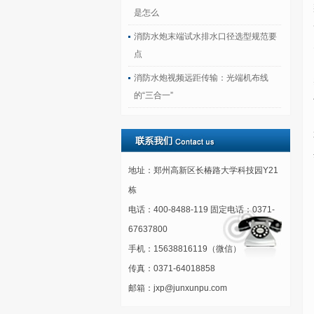
是怎么
消防水炮末端试水排水口径选型规范要
点
消防水炮视频远距传输：光端机布线
的“三合一”
地址：郑州高新区长椿路大学科技园Y21
栋
电话：400-8488-119 固定电话：0371-
67637800
手机：15638816119（微信）
传真：0371-64018858
邮箱：jxp@junxunpu.com