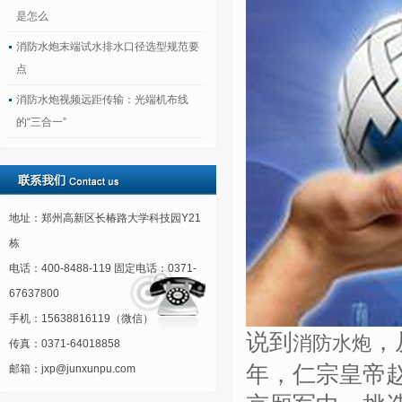
是怎么
消防水炮末端试水排水口径选型规范要
点
消防水炮视频远距传输：光端机布线
的“三合一”
地址：郑州高新区长椿路大学科技园Y21
栋
电话：400-8488-119 固定电话：0371-
67637800
手机：15638816119（微信）
说到
，
消防水炮
传真：0371-64018858
年，仁宗皇帝
邮箱：jxp@junxunpu.com