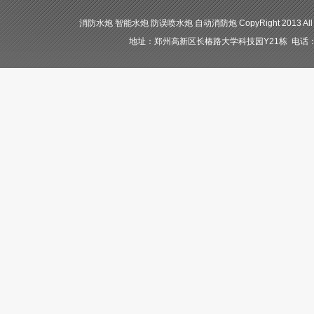
消防水炮 智能水炮 防误喷水炮 自动消防炮 CopyRight 2013 All
地址：郑州高新区长椿路大学科技园Y21栋 电话：400-84