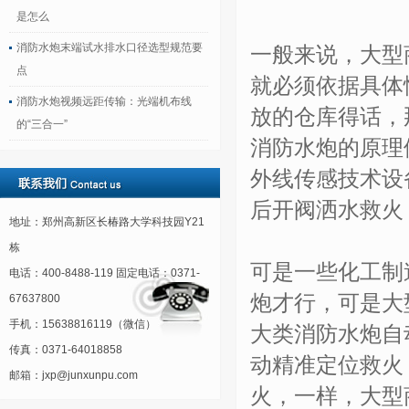
是怎么
消防水炮末端试水排水口径选型规范要
一般来说，大型
点
就必须依据具体
消防水炮视频远距传输：光端机布线
放的仓库得话，
的“三合一”
消防水炮的原理
外线传感技术设
后开阀洒水救火
地址：郑州高新区长椿路大学科技园Y21
栋
可是一些化工制
电话：400-8488-119 固定电话：0371-
炮才行，可是大
67637800
手机：15638816119（微信）
大类消防水炮自
传真：0371-64018858
动精准定位救火
邮箱：jxp@junxunpu.com
火，一样，大型