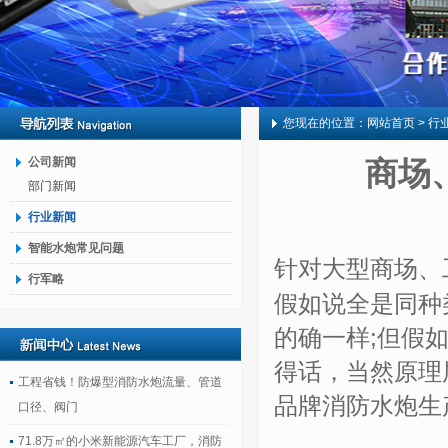
您现在的位置：
网站首页
> 行
公司新闻
商场
部门新闻
行业新闻
智能水炮常见问题
针对大型商场、
行军略
假如说全是同种
的确一样;但假
得话，当然原理
工程省钱！防爆型消防水炮流量、管道
品牌消防水炮生
口径、阀门
71.8万㎡的小米新能源汽车工厂，消防