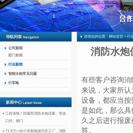
您现在的位置：
网站首页
> 行
公司新闻
消防水炮
部门新闻
行业新闻
智能水炮常见问题
有些客户咨询
消
行军略
来说，大家所认
设备，都应当按
是如此，那么具
工程省钱！防爆型消防水炮流量、管道
久之后进行报废
口径、阀门
答。
71.8万㎡的小米新能源汽车工厂，消防