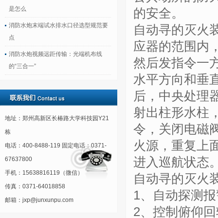
是怎么
的安全。
消防水炮末端试水排水口径选型规范要
自动寻的灭火
点
应器的范围内
消防水炮视频远距传输：光端机布线
然后发指令一
的“三合一”
水平方向和垂
后，中央处理
射出柱形水柱
地址：郑州高新区长椿路大学科技园Y21
令，关闭电磁
栋
火源，重复上面
电话：400-8488-119 固定电话：0371-
进入巡航状态
67637800
手机：15638816119（微信）
自动寻的灭火
传真：0371-64018858
1、
自动探测报
邮箱：jxp@junxunpu.com
2、
控制俯仰回