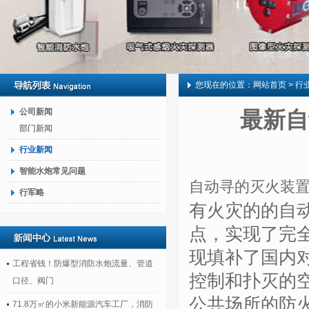
您现在的位置：
网站首页
> 行
公司新闻
最新自
部门新闻
行业新闻
智能水炮常见问题
自动寻的灭火装
行军略
有火灾的的自
点，实现了完
现填补了国内
工程省钱！防爆型消防水炮流量、管道
控制和扑灭的
口径、阀门
公共场所的防
71.8万㎡的小米新能源汽车工厂，消防