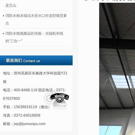
是怎么
消防水炮末端试水排水口径选型规范要
点
消防水炮视频远距传输：光端机布线
的“三合一”
地址：郑州高新区长椿路大学科技园Y21
栋
电话：400-8488-119 固定电话：0371-
67637800
手机：15638816119（微信）
传真：0371-64018858
邮箱：jxp@junxunpu.com