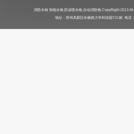
消防水炮 智能水炮 防误喷水炮 自动消防炮 CopyRight 2013 All
地址：郑州高新区长椿路大学科技园Y21栋 电话：400-84